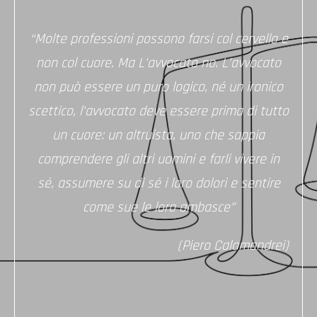
“Molte professioni possono farsi col cervello e
non col cuore. Ma L’avvocato no. L’avvocato
non può essere un puro logico, né un ironico
scettico, l’avvocato deve essere prima di tutto
un cuore: un altruista, uno che sappia
comprendere gli altri uomini e farli vivere in
sé, assumere su di sé i loro dolori e sentire
come sue le loro ambasce”
(Piero Calamandrei)